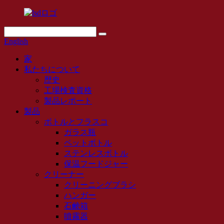
English
家
私たちについて
歴史
工場検査資格
製品レポート
製品
ボトルとフラスコ
ガラス瓶
ペットボトル
ステンレスボトル
保温フードジャー
クリーナー
クリーニングブラシ
ハンガー
石鹸箱
噴霧器