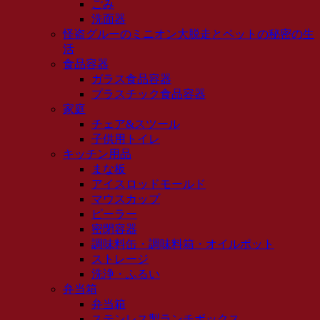
ごみ
洗面器
怪盗グルーのミニオン大脱走とペットの秘密の生
活
食品容器
ガラス食品容器
プラスチック食品容器
家庭
チェア&スツール
子供用トイレ
キッチン用品
まな板
アイスロッドモールド
マウスカップ
ピーラー
密閉容器
調味料缶・調味料箱・オイルポット
ストレージ
洗浄・ふるい
弁当箱
弁当箱
ステンレス製ランチボックス