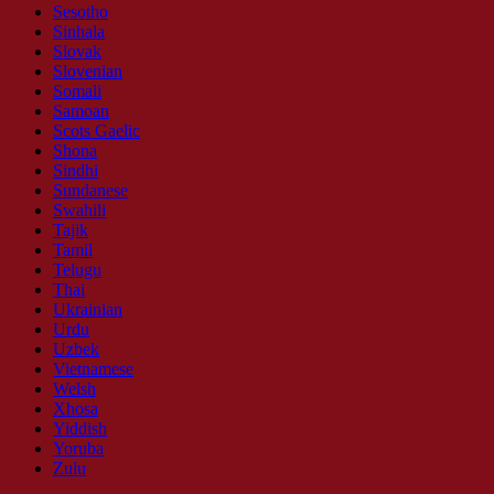
Sesotho
Sinhala
Slovak
Slovenian
Somali
Samoan
Scots Gaelic
Shona
Sindhi
Sundanese
Swahili
Tajik
Tamil
Telugu
Thai
Ukrainian
Urdu
Uzbek
Vietnamese
Welsh
Xhosa
Yiddish
Yoruba
Zulu