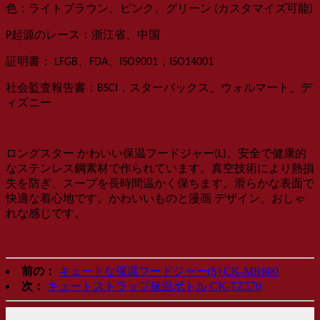
：
色
ライトブラウン、ピンク、グリーン (カスタマイズ可能)
：
P
起源のレース
浙江省、中国
：
，
証明書
LFGB、FDA、ISO9001
ISO14001
：
，
社会監査報告書
BSCI
スターバックス、ウォルマート、デ
ィズニー
ロングスター
かわいい保温フードジャー(L)、
安全で健康的
なステンレス鋼素材で作られています。真空技術により熱損
失を防ぎ、スープを長時間温かく保ちます。滑らかな表面で
快適な着心地です。かわいいものと
漫画
デザイン、おしゃ
れな感じです。
前の：
キュートな保温フードジャー(S) CK-MR600
次：
キュートストラップ保温ボトル CK-TZ570