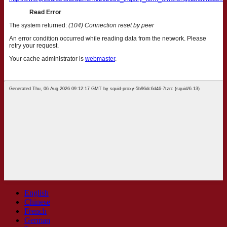
English
Chinese
French
German