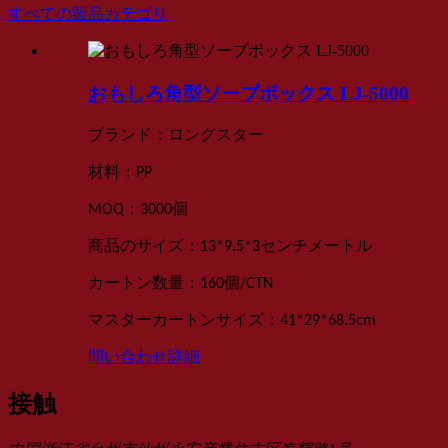
すべての製品カテゴリ
おもしろ角型ソープボックス LJ-5000
：
ブランド
ロングスター
：
材料
PP
：
MOQ
3000
個
：
商品のサイズ
13*9.5*3センチメートル
：
カートン数量
160個
/
CTN
：
マスターカートンサイズ
41*29*68.5
cm
問い合わせ
詳細
接触