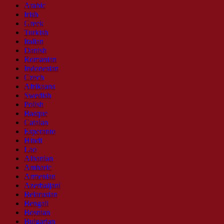
Arabic
Irish
Greek
Turkish
Italian
Danish
Romanian
Indonesian
Czech
Afrikaans
Swedish
Polish
Basque
Catalan
Esperanto
Hindi
Lao
Albanian
Amharic
Armenian
Azerbaijani
Belarusian
Bengali
Bosnian
Bulgarian