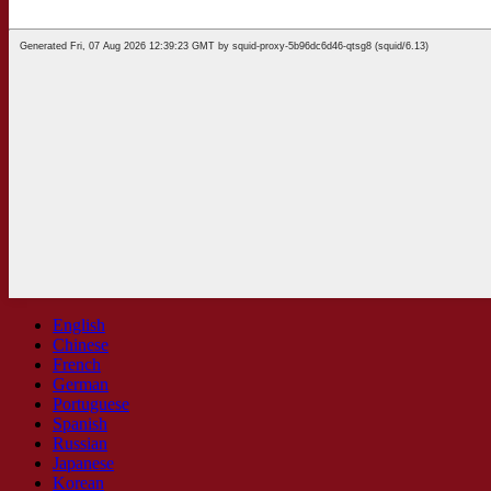
English
Chinese
French
German
Portuguese
Spanish
Russian
Japanese
Korean