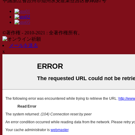
中国浙江省台州市仙州永安産業住吉区春輝路1号
©著作権 - 2010-2021 : 全著作権所有。
メールを送る
x