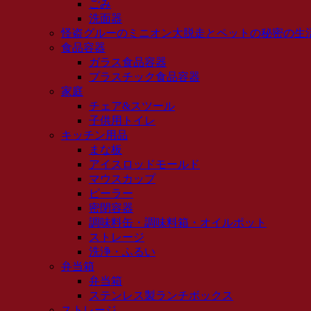
ごみ
洗面器
怪盗グルーのミニオン大脱走とペットの秘密の生
食品容器
ガラス食品容器
プラスチック食品容器
家庭
チェア&スツール
子供用トイレ
キッチン用品
まな板
アイスロッドモールド
マウスカップ
ピーラー
密閉容器
調味料缶・調味料箱・オイルポット
ストレージ
洗浄・ふるい
弁当箱
弁当箱
ステンレス製ランチボックス
ストレージ