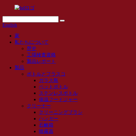
English
家
私たちについて
歴史
工場検査資格
製品レポート
製品
ボトルとフラスコ
ガラス瓶
ペットボトル
ステンレスボトル
保温フードジャー
クリーナー
クリーニングブラシ
ハンガー
石鹸箱
噴霧器