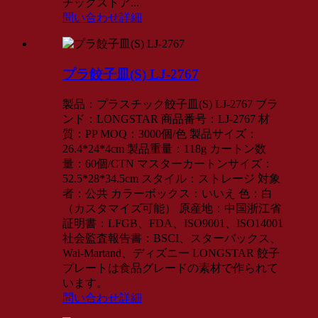
チックストア...
問い合わせ
詳細
プラ餃子皿(S) LJ-2767
製品：プラスチック餃子皿(S) LJ-2767 ブラ
ンド：LONGSTAR 商品番号：LJ-2767 材
質：PP MOQ：3000個/色 製品サイズ：
26.4*24*4cm 製品重量：118g カートン数
量：60個/CTN マスターカートンサイズ：
52.5*28*34.5cm スタイル：ストレージ 対象
者：公共 カラーボックス：いいえ 色：白
（カスタマイズ可能） 原産地：中国浙江省
証明書：LFGB、FDA、ISO9001、ISO14001
社会監査報告書：BSCI、スターバックス、
Wal-Martand、ディズニー LONGSTAR 餃子
プレートは食品グレードの素材で作られて
います。
問い合わせ
詳細