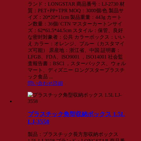
ランド：LONGSTAR 商品番号：LJ-2730 材
質：PET+PP+TPR MOQ：3000個/色 製品サ
イズ：20*20*11cm 製品重量：443g カート
ン数量：36個/ CTN マスターカートンサイ
ズ：62*61.5*44.5cm スタイル：保管、良好
な密封対象者：公共 カラーボックス：いい
え カラー：オレンジ、ブルー（カスタマイ
ズ可能） 原産地：浙江省、中国 証明書：
LFGB、FDA、ISO9001 ，ISO14001 社会監
査報告書：BSCI ，スターバックス、ウォル
マート、ディズニー ロングスタープラスチ
ック食品 ...
問い合わせ
詳細
プラスチック角型収納ボックス 1.5L
LJ-3558
製品：プラスチック長方形収納ボックス
1.5L LJ-3558 ブランド：LONGSTAR 商品番