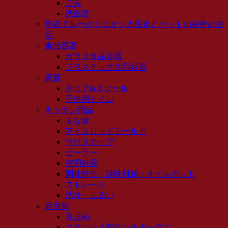
ごみ
洗面器
怪盗グルーのミニオン大脱走とペットの秘密の生
活
食品容器
ガラス食品容器
プラスチック食品容器
家庭
チェア&スツール
子供用トイレ
キッチン用品
まな板
アイスロッドモールド
マウスカップ
ピーラー
密閉容器
調味料缶・調味料箱・オイルポット
ストレージ
洗浄・ふるい
弁当箱
弁当箱
ステンレス製ランチボックス