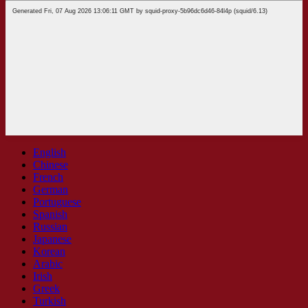
English
Chinese
French
German
Portuguese
Spanish
Russian
Japanese
Korean
Arabic
Irish
Greek
Turkish