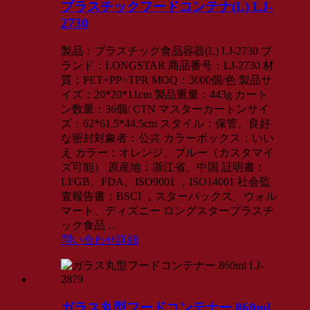
プラスチックフードコンテナ(L) LJ-
2730
製品：プラスチック食品容器(L) LJ-2730 ブ
ランド：LONGSTAR 商品番号：LJ-2730 材
質：PET+PP+TPR MOQ：3000個/色 製品サ
イズ：20*20*11cm 製品重量：443g カート
ン数量：36個/ CTN マスターカートンサイ
ズ：62*61.5*44.5cm スタイル：保管、良好
な密封対象者：公共 カラーボックス：いい
え カラー：オレンジ、ブルー（カスタマイ
ズ可能） 原産地：浙江省、中国 証明書：
LFGB、FDA、ISO9001 ，ISO14001 社会監
査報告書：BSCI ，スターバックス、ウォル
マート、ディズニー ロングスタープラスチ
ック食品 ...
問い合わせ
詳細
ガラス丸型フードコンテナー 860ml