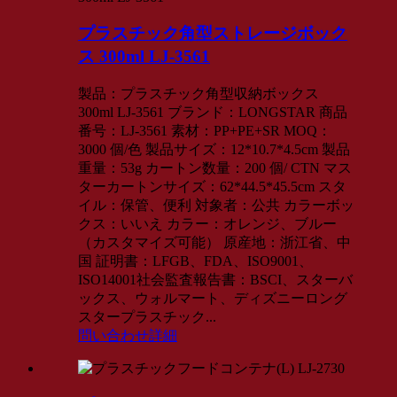
プラスチック角型ストレージボック
ス 300ml LJ-3561
製品：プラスチック角型収納ボックス
300ml LJ-3561 ブランド：LONGSTAR 商品
番号：LJ-3561 素材：PP+PE+SR MOQ：
3000 個/色 製品サイズ：12*10.7*4.5cm 製品
重量：53g カートン数量：200 個/ CTN マス
ターカートンサイズ：62*44.5*45.5cm スタ
イル：保管、便利 対象者：公共 カラーボッ
クス：いいえ カラー：オレンジ、ブルー
（カスタマイズ可能） 原産地：浙江省、中
国 証明書：LFGB、FDA、ISO9001、
ISO14001社会監査報告書：BSCI、スターバ
ックス、ウォルマート、ディズニーロング
スタープラスチック...
問い合わせ
詳細