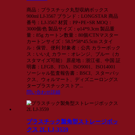
商品：プラスチック丸型収納ボックス
900ml LJ-3567 ブランド：LONGSTAR 商品
番号：LJ-3567 材質：PP+PE+SR MOQ：
3000個/色 製品サイズ：φ14*9.3cm 製品重
量：85g カートン数量：80個/CTNマスター
カートンサイズ：58.5*58*45.5cm スタイ
ル：保管、便利 対象者：公共 カラーボック
ス：いいえ カラー：オレンジ、ブルー（カ
スタマイズ可能） 原産地：浙江省、中国 証
明書：LFGB、FDA、ISO9001、ISO14001
ソーシャル監査報告書：BSCI、スターバッ
クス、ウォルマート、ディズニーロングス
タープラスチックストア...
問い合わせ
詳細
プラスチック製角型ストレージボッ
クス 2L LJ-3559