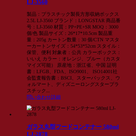
LJ-3560
製品：プラスチック製長方形収納ボックス
2.5L LJ-3560 ブランド：LONGSTAR 商品番
号：LJ-3560 材質：PP+PE+SR MOQ：3000
個/色 製品サイズ：26*17*10.5cm 製品重
量：205g カートン数量：30 個/CTN マスタ
ーカートンサイズ：54*53*52cm スタイル：
保管、便利 対象者：公共 カラーボックス：
いいえ カラー：オレンジ、ブルー（カスタ
マイズ可能） 原産地：浙江省、中国 証明
書：LFGB、FDA、ISO9001、 ISO14001社
会監査報告書：BSCI、スターバックス、ウ
ォルマート、ディズニーロングスタープラ
スチック...
問い合わせ
詳細
ガラス丸型フードコンテナー 580ml
LJ-2878