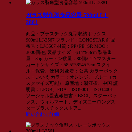
ガラス製角型食品容器 590ml LJ-
2881
商品：プラスチック丸型収納ボックス
900ml LJ-3567 ブランド：LONGSTAR 商品
番号：LJ-3567 材質：PP+PE+SR MOQ：
3000個/色 製品サイズ：φ14*9.3cm 製品重
量：85g カートン数量：80個/CTNマスター
カートンサイズ：58.5*58*45.5cm スタイ
ル：保管、便利 対象者：公共 カラーボック
ス：いいえ カラー：オレンジ、ブルー（カ
スタマイズ可能） 原産地：浙江省、中国 証
明書：LFGB、FDA、ISO9001、ISO14001
ソーシャル監査報告書：BSCI、スターバッ
クス、ウォルマート、ディズニーロングス
タープラスチックストア...
問い合わせ
詳細