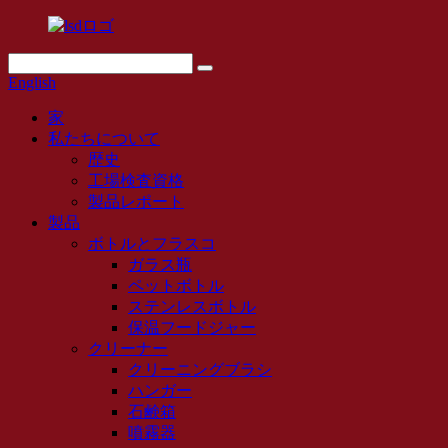
English
家
私たちについて
歴史
工場検査資格
製品レポート
製品
ボトルとフラスコ
ガラス瓶
ペットボトル
ステンレスボトル
保温フードジャー
クリーナー
クリーニングブラシ
ハンガー
石鹸箱
噴霧器