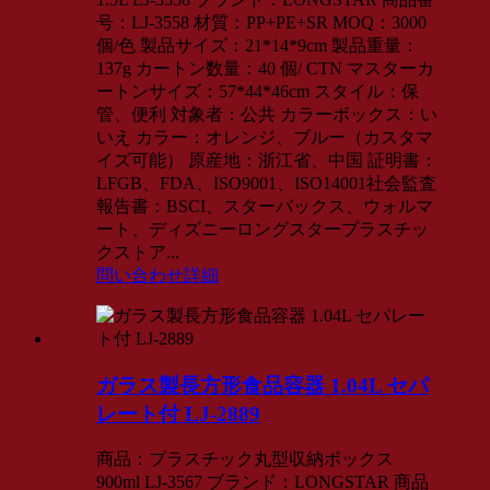
号：LJ-3558 材質：PP+PE+SR MOQ：3000
個/色 製品サイズ：21*14*9cm 製品重量：
137g カートン数量：40 個/ CTN マスターカ
ートンサイズ：57*44*46cm スタイル：保
管、便利 対象者：公共 カラーボックス：い
いえ カラー：オレンジ、ブルー（カスタマ
イズ可能） 原産地：浙江省、中国 証明書：
LFGB、FDA、ISO9001、ISO14001社会監査
報告書：BSCI、スターバックス、ウォルマ
ート、ディズニーロングスタープラスチッ
クストア...
問い合わせ
詳細
ガラス製長方形食品容器 1.04L セパ
レート付 LJ-2889
商品：プラスチック丸型収納ボックス
900ml LJ-3567 ブランド：LONGSTAR 商品