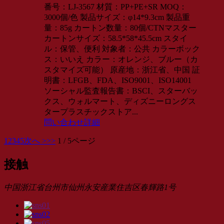
番号：LJ-3567 材質：PP+PE+SR MOQ：
3000個/色 製品サイズ：φ14*9.3cm 製品重
量：85g カートン数量：80個/CTNマスター
カートンサイズ：58.5*58*45.5cm スタイ
ル：保管、便利 対象者：公共 カラーボック
ス：いいえ カラー：オレンジ、ブルー（カ
スタマイズ可能） 原産地：浙江省、中国 証
明書：LFGB、FDA、ISO9001、ISO14001
ソーシャル監査報告書：BSCI、スターバッ
クス、ウォルマート、ディズニーロングス
タープラスチックストア...
問い合わせ
詳細
1
2
3
4
5
次へ >
>>
1 / 5ページ
接触
中国浙江省台州市仙州永安産業住吉区春輝路1号