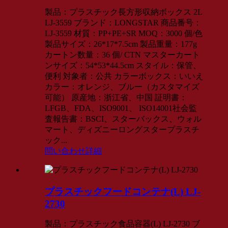
製品：プラスチック長方形収納ボックス 2L
LJ-3559 ブランド：LONGSTAR 商品番号：
LJ-3559 材質：PP+PE+SR MOQ：3000 個/色
製品サイズ：26*17*7.5cm 製品重量：177g
カートン数量：36 個/ CTN マスターカート
ンサイズ：54*53*44.5cm スタイル：保管、
便利 対象者：公共 カラーボックス：いいえ
カラー：オレンジ、ブルー（カスタマイズ
可能） 原産地：浙江省、中国 証明書：
LFGB、FDA、ISO9001、 ISO14001社会監
査報告書：BSCI、スターバックス、ウォル
マート、ディズニーロングスタープラスチ
ック...
問い合わせ
詳細
プラスチックフードコンテナ(L) LJ-
2730
製品：プラスチック食品容器(L) LJ-2730 ブ